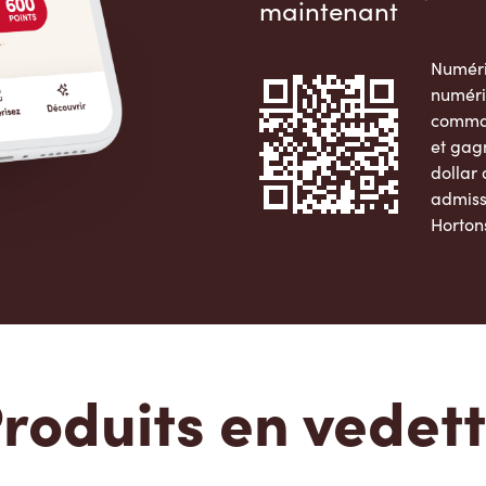
maintenant
Numéri
numéri
comman
et gag
dollar
admiss
Horton
Apple 
roduits en vedet