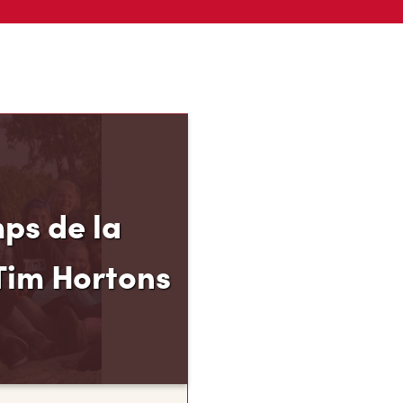
ps de la
Tim Hortons
el des Camps de la
 permet aux jeunes de
 de 12 à 16 ans de
p, leur résilience et leur
s, au moment carrefour
nent ce qu’ils
te.