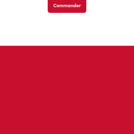
Commander
Avis des invités
Ne nous croyez pas sur parole; lisez ce que d’autres invités 