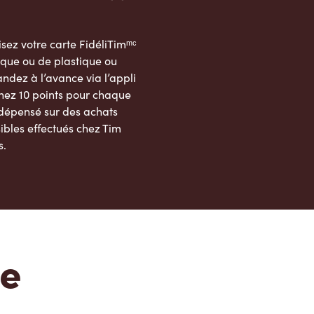
sez votre carte FidéliTimᵐᶜ
que ou de plastique ou
dez à l’avance via l’appli
nez 10 points pour chaque
 dépensé sur des achats
ibles effectués chez Tim
s.
App Store
Google Play Store
te