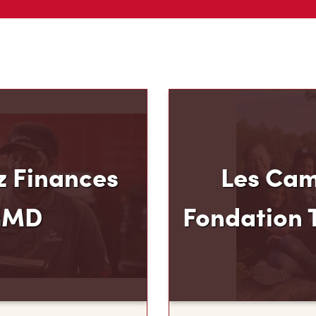
 Finances
Les Cam
mMD
Fondation 
u mode de paiement et
Le programme pluriannu
 Hortons, nous croyons
Fondation Tim Hortons®
oir plus pour votre
milieux défavorisés âgés
ous avons créé
développer leur leadershi
 Carte de crédit TimMD,
sens des responsabilité
ints
de leur vie où ils détermi
vous magasinez.
deviendront à l’âge adul