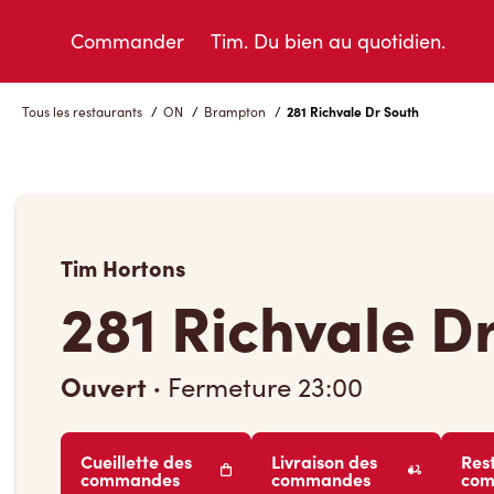
Skip
to
Commander
Tim. Du bien au quotidien.
Content
Tous les restaurants
/
ON
/
Brampton
/
281 Richvale Dr South
Tim Hortons
281 Richvale D
Ouvert
·
Fermeture
23:00
Cueillette des
Livraison des
Res
commandes
commandes
co