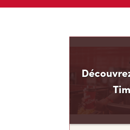
Découvrez
Ti
Découvrez votre nouvea
ses avantages! Chez Tim
que vous méritez d’en av
argent. C’est pourquoi n
Finances TimMD. Avec la
vous accumulerez des po
FidéliTimMC partout où 