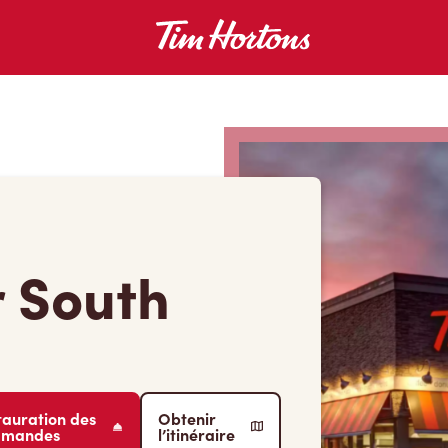
r South
tauration des
Obtenir
mmandes
l’itinéraire