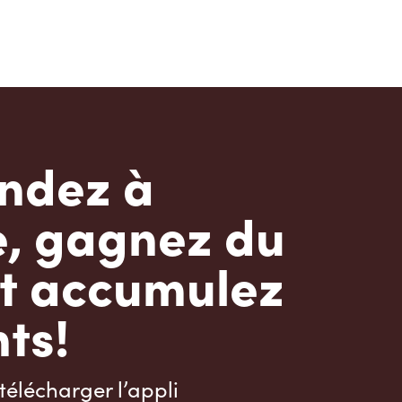
dez à
e, gagnez du
t accumulez
ts!
télécharger l’appli