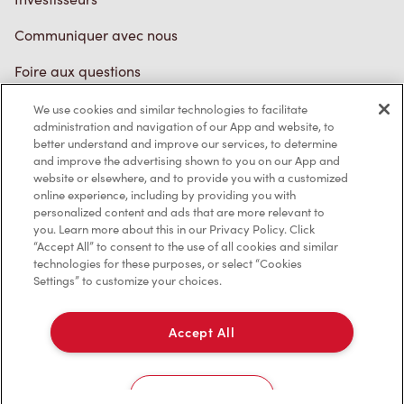
Communiquer avec nous
Foire aux questions
We use cookies and similar technologies to facilitate
administration and navigation of our App and website, to
Politique de confidentialité
better understand and improve our services, to determine
and improve the advertising shown to you on our App and
Conditions de service
website or elsewhere, and to provide you with a customized
online experience, including by providing you with
Marques de commerce
personalized content and ads that are more relevant to
you. Learn more about this in our Privacy Policy. Click
Accessibilité
“Accept All” to consent to the use of all cookies and similar
technologies for these purposes, or select “Cookies
Settings” to customize your choices.
Diagnostic
Accept All
Contactez-nous
Cookies Settings