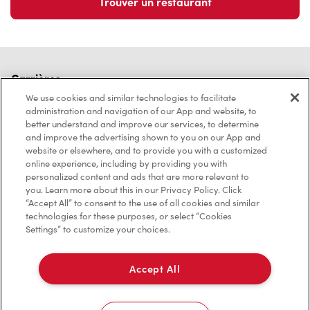
Trouver un restaurant
Carrières
Rejoins notre équipe
We use cookies and similar technologies to facilitate
Explore les postes disponibles
administration and navigation of our App and website, to
better understand and improve our services, to determine
and improve the advertising shown to you on our App and
Communauté
website or elsewhere, and to provide you with a customized
Pose un geste qui compte vraiment
online experience, including by providing you with
En savoir plus
personalized content and ads that are more relevant to
you. Learn more about this in our Privacy Policy. Click
Trouver un restaurant Tim Hortons
“Accept All” to consent to the use of all cookies and similar
technologies for these purposes, or select “Cookies
Nous avons hâte de vous servir
Settings” to customize your choices.
Localisateur de restaurant
Accept All
Franchisage