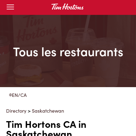
Skip
Open
to
mobile
menu
Content
Tous les restaurants
EN/CA
Directory
>
Saskatchewan
Tim Hortons CA in
Saskatchewan