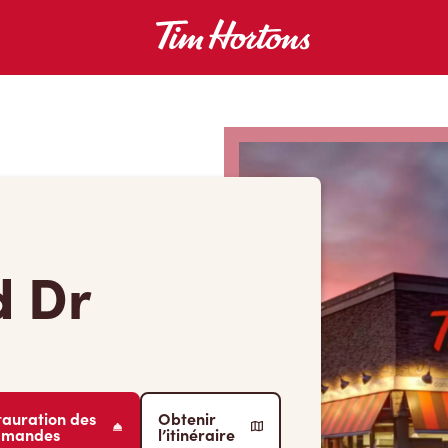
d Dr
tauration des
Obtenir
mmandes
l’itinéraire