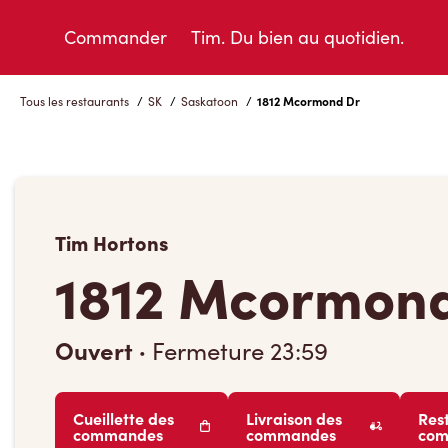
Skip
to
Commander
Tim. Du bien au quotidien.
Content
Tous les restaurants
/
SK
/
Saskatoon
/
1812 Mcormond Dr
Tim Hortons
1812 Mcormon
Ouvert
·
Fermeture
23:59
Cueillette des
Livraison des
Res
commandes
commandes
co