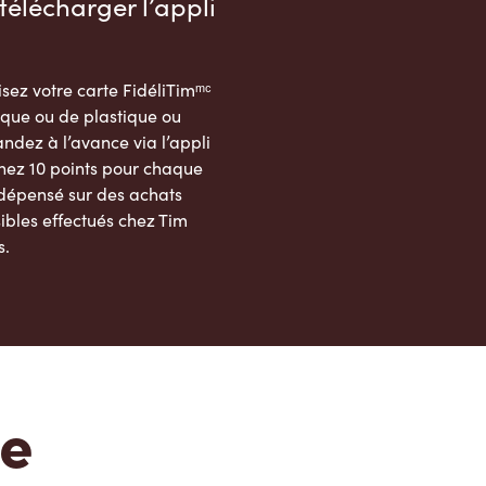
télécharger l’appli
sez votre carte FidéliTimᵐᶜ
que ou de plastique ou
dez à l’avance via l’appli
nez 10 points pour chaque
 dépensé sur des achats
ibles effectués chez Tim
s.
App Store
Google Play Store
te