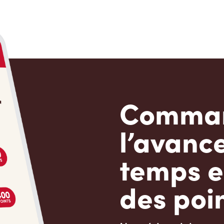
Comman
l’avanc
temps e
des poin