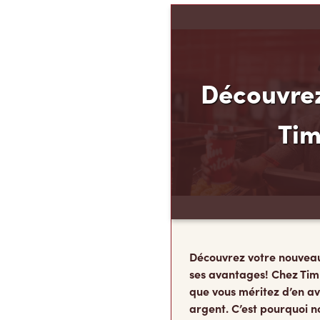
Découvrez
Ti
Découvrez votre nouvea
ses avantages! Chez Tim
que vous méritez d’en av
argent. C’est pourquoi n
Finances TimMD. Avec la
vous accumulerez des po
FidéliTimMC partout où 