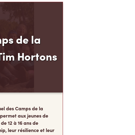
ps de la
Tim Hortons
el des Camps de la
 permet aux jeunes de
 de 12 à 16 ans de
p, leur résilience et leur
s, au moment carrefour
nent ce qu’ils
te.