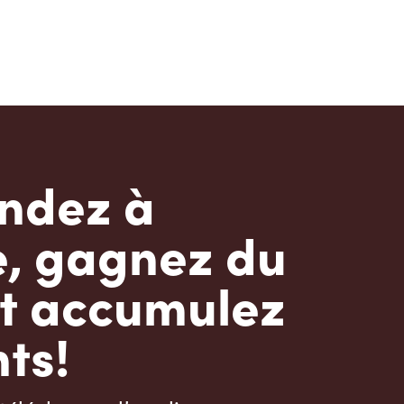
dez à
e, gagnez du
t accumulez
ts!