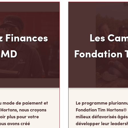
 Finances
Les Cam
mMD
Fondation 
u mode de paiement et
Le programme pluriannu
 Hortons, nous croyons
Fondation Tim Hortons®
oir plus pour votre
milieux défavorisés âgés
ous avons créé
développer leur leadershi
 Carte de crédit TimMD,
sens des responsabilité
ints
de leur vie où ils détermi
vous magasinez.
deviendront à l’âge adul