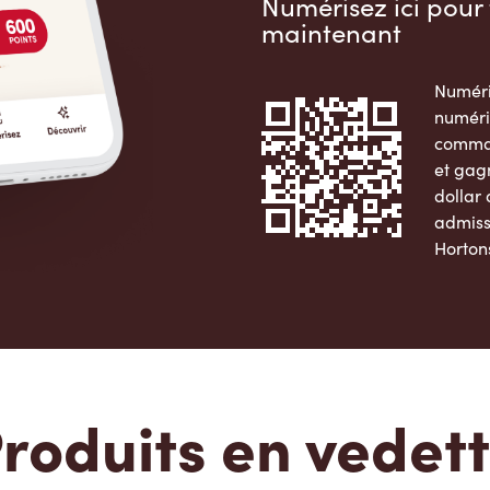
Numérisez ici pour 
maintenant
Numéri
numéri
comman
et gag
dollar
admiss
Horton
Apple 
roduits en vedet