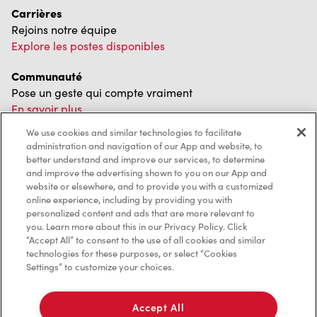
Carrières
Rejoins notre équipe
Explore les postes disponibles
Communauté
Pose un geste qui compte vraiment
En savoir plus
We use cookies and similar technologies to facilitate
Trouver un restaurant Tim Hortons
administration and navigation of our App and website, to
Nous avons hâte de vous servir
better understand and improve our services, to determine
Localisateur de restaurant
and improve the advertising shown to you on our App and
website or elsewhere, and to provide you with a customized
online experience, including by providing you with
personalized content and ads that are more relevant to
you. Learn more about this in our Privacy Policy. Click
Franchisage
“Accept All” to consent to the use of all cookies and similar
technologies for these purposes, or select “Cookies
Investisseurs
Settings” to customize your choices.
Communiquer avec nous
Accept All