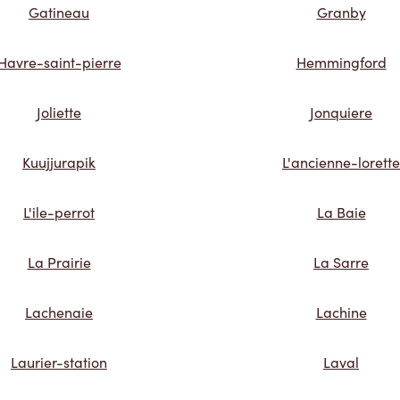
Gatineau
Granby
Havre-saint-pierre
Hemmingford
Joliette
Jonquiere
Kuujjurapik
L'ancienne-lorette
L'ile-perrot
La Baie
La Prairie
La Sarre
Lachenaie
Lachine
Laurier-station
Laval