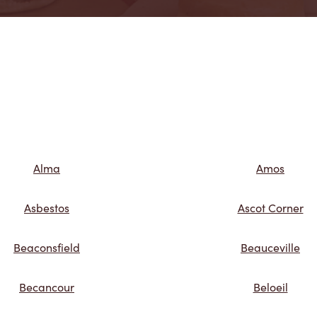
Alma
Amos
Asbestos
Ascot Corner
Beaconsfield
Beauceville
Becancour
Beloeil