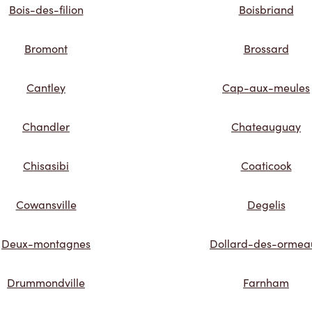
Bois-des-filion
Boisbriand
Bromont
Brossard
Cantley
Cap-aux-meules
Chandler
Chateauguay
Chisasibi
Coaticook
Cowansville
Degelis
Deux-montagnes
Dollard-des-ormea
Drummondville
Farnham