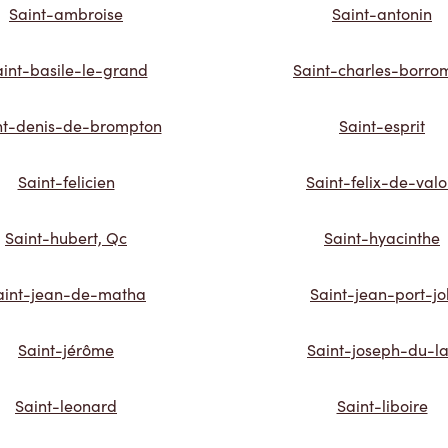
Saint-ambroise
Saint-antonin
aint-basile-le-grand
Saint-charles-borro
nt-denis-de-brompton
Saint-esprit
Saint-felicien
Saint-felix-de-valo
Saint-hubert, Qc
Saint-hyacinthe
aint-jean-de-matha
Saint-jean-port-jol
Saint-jérôme
Saint-joseph-du-l
Saint-leonard
Saint-liboire