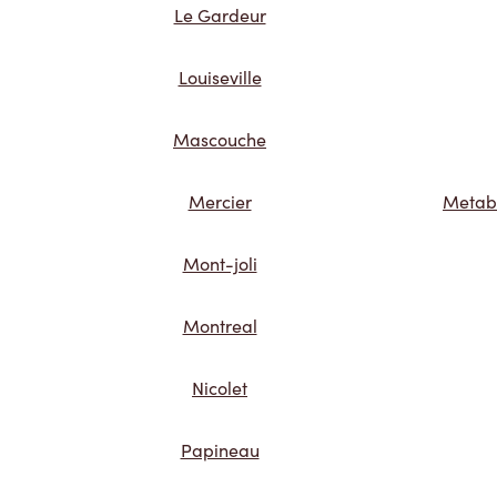
Le Gardeur
Louiseville
Mascouche
Mercier
Metab
Mont-joli
Montreal
Nicolet
Papineau