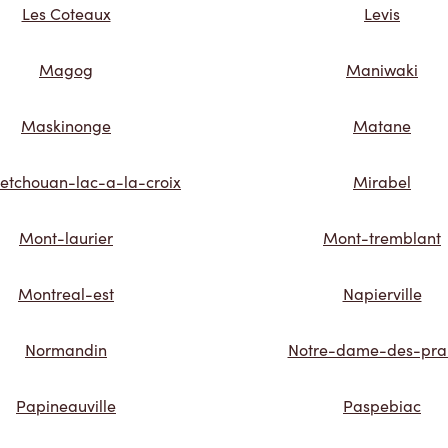
Les Coteaux
Levis
Magog
Maniwaki
Maskinonge
Matane
etchouan-lac-a-la-croix
Mirabel
Mont-laurier
Mont-tremblant
Montreal-est
Napierville
Normandin
Notre-dame-des-prai
Papineauville
Paspebiac