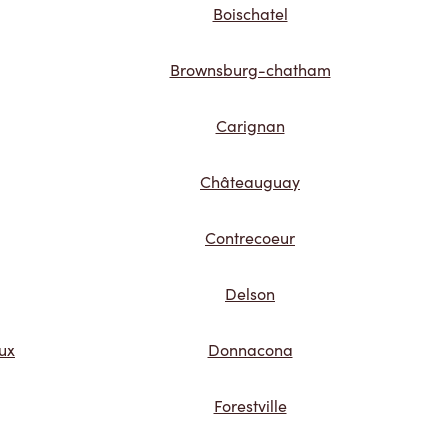
Boischatel
Brownsburg-chatham
Carignan
Châteauguay
Contrecoeur
Delson
ux
Donnacona
Forestville