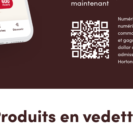
maintenant
Numéri
numéri
comman
et gag
dollar
admiss
Horton
Apple 
roduits en vedet