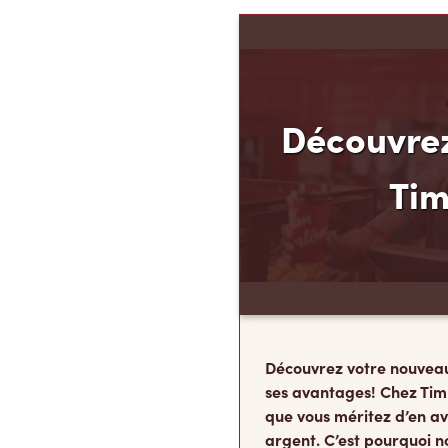
Découvrez
Ti
Découvrez votre nouvea
ses avantages! Chez Tim
que vous méritez d’en av
argent. C’est pourquoi n
Finances TimMD. Avec la
vous accumulerez des po
FidéliTimMC partout où 