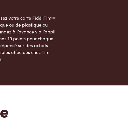
sez votre carte FidéliTimᵐᶜ
que ou de plastique ou
dez à l’avance via l’appli
nez 10 points pour chaque
 dépensé sur des achats
ibles effectués chez Tim
s.
App Store
Google Play Store
te