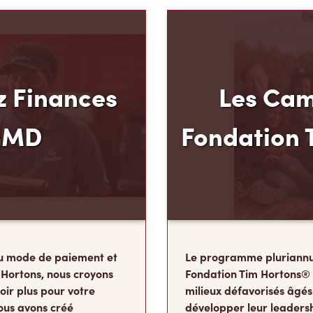
 Finances
Les Cam
mMD
Fondation 
u mode de paiement et
Le programme pluriannu
 Hortons, nous croyons
Fondation Tim Hortons®
oir plus pour votre
milieux défavorisés âgés
ous avons créé
développer leur leadershi
 Carte de crédit TimMD,
sens des responsabilité
ints
de leur vie où ils détermi
vous magasinez.
deviendront à l’âge adul