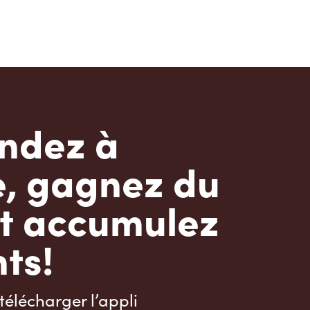
dez à
e, gagnez du
t accumulez
ts!
télécharger l’appli