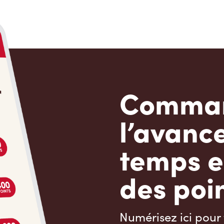
Comman
l’avanc
temps e
des poin
Numérisez ici pour 