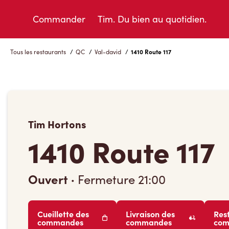
Skip
to
Commander
Tim. Du bien au quotidien.
Content
Tous les restaurants
/
QC
/
Val-david
/
1410 Route 117
Tim Hortons
1410 Route 117
Ouvert
·
Fermeture
21:00
Cueillette des
Livraison des
Res
commandes
commandes
co