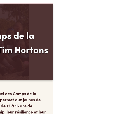
ps de la
Tim Hortons
el des Camps de la
 permet aux jeunes de
 de 12 à 16 ans de
p, leur résilience et leur
s, au moment carrefour
nent ce qu’ils
te.