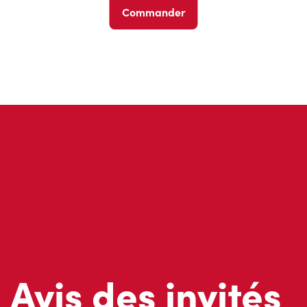
Commander
Avis des invités
Ne nous croyez pas sur parole; lisez ce que d’autres invités 