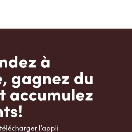
dez à
e, gagnez du
t accumulez
ts!
télécharger l’appli