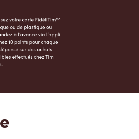
sez votre carte FidéliTimᵐᶜ
que ou de plastique ou
dez à l’avance via l’appli
nez 10 points pour chaque
 dépensé sur des achats
ibles effectués chez Tim
s.
App Store
Google Play Store
te