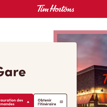
Gare
tauration des
Obtenir
mmandes
l’itinéraire