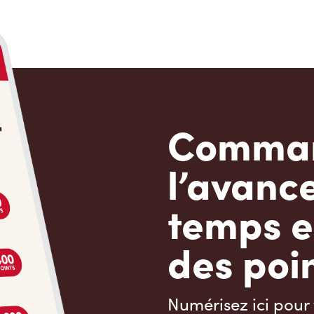
Comman
l’avanc
temps e
des poin
Numérisez ici pour 