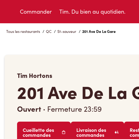
Skip
to
Commander
Tim. Du bien au quotidien.
Content
Tous les restaurants
/
QC
/
St-sauveur
/
201 Ave De La Gare
Tim Hortons
201 Ave De La 
Ouvert
·
Fermeture
23:59
Cueillette des
Livraison des
Res
commandes
commandes
co