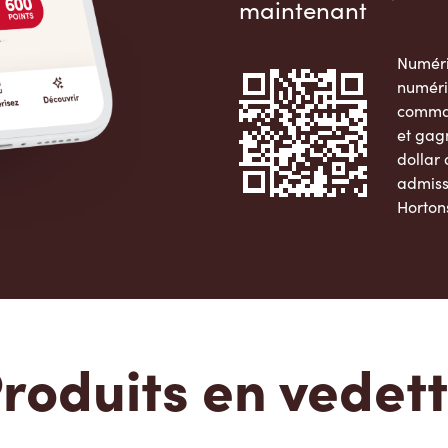
maintenant
Numéri
numéri
comman
et gag
dollar
admiss
Horton
Apple 
roduits en vedet