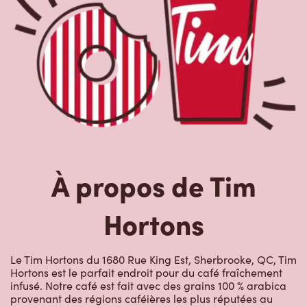
À propos de Tim
Hortons
Le Tim Hortons du 1680 Rue King Est, Sherbrooke, QC, Tim
Hortons est le parfait endroit pour du café fraîchement
infusé. Notre café est fait avec des grains 100 % arabica
provenant des régions caféières les plus réputées au
monde. Nous offrons aussi des boissons de spécialité,
comme des lattes, des cappuccinos, des boissons à base
d’espresso, du café glacé et givré, du chocolat chaud, du
thé et nos RafraîchiTim aux vrais fruits. Arrêtez-vous pour
une collation rapide ou un délicieux repas pour le
déjeuner, le dîner ou le souper. Nos œufs d’ici
fraîchement cassés sont disponibles jusqu’à 16 h. Goûtez
à nos succulentes pâtisseries : biscuits, muffins, Timbits et
beignes, y compris nos délicieux beignes de rêve. Nous