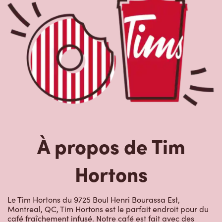
À propos de Tim
Hortons
Le Tim Hortons du 9725 Boul Henri Bourassa Est,
Montreal, QC, Tim Hortons est le parfait endroit pour du
café fraîchement infusé. Notre café est fait avec des
grains 100 % arabica provenant des régions caféières les
plus réputées au monde. Nous offrons aussi des boissons
de spécialité, comme des lattes, des cappuccinos, des
boissons à base d’espresso, du café glacé et givré, du
chocolat chaud, du thé et nos RafraîchiTim aux vrais
fruits. Arrêtez-vous pour une collation rapide ou un