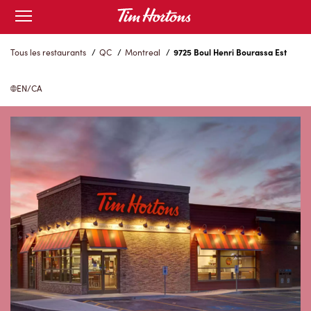
Skip
Open
to
mobile
menu
Content
Tous les restaurants
/
QC
/
Montreal
/
9725 Boul Henri Bourassa Est
EN/CA