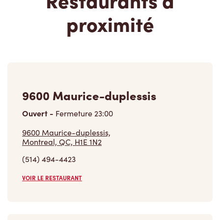
9600 Maurice-duplessis
Ouvert
-
Fermeture
23:00
9600 Maurice-duplessis,
Montreal, QC, H1E 1N2
(514) 494-4423
VOIR LE RESTAURANT
10725, Boul Henri-bourassa Est
Ouvert
-
Fermeture
22:00