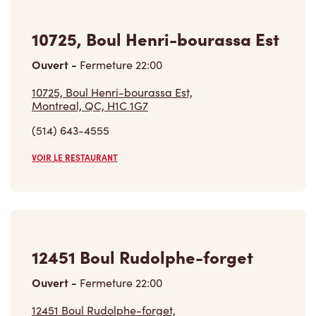
10725, Boul Henri-bourassa Est,
Montreal, QC, H1C 1G7
(514) 643-4555
VOIR LE RESTAURANT
12451 Boul Rudolphe-forget
Ouvert
-
Fermeture
22:00
12451 Boul Rudolphe-forget,
Montreal, QC, H1E 0A2
(514) 881-0429
VOIR LE RESTAURANT