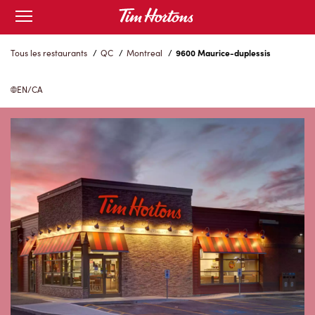
Skip
Open
to
mobile
menu
Content
Tous les restaurants
/
QC
/
Montreal
/
9600 Maurice-duplessis
EN/CA