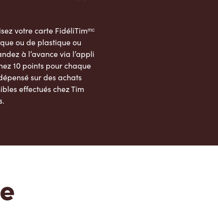
sez votre carte FidéliTimᵐᶜ
que ou de plastique ou
dez à l’avance via l’appli
nez 10 points pour chaque
 dépensé sur des achats
ibles effectués chez Tim
s.
App Store
Google Play Store
te