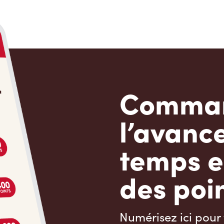
Comman
l’avanc
temps e
des poin
Numérisez ici pour 