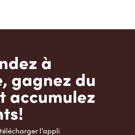
dez à
e, gagnez du
t accumulez
ts!
télécharger l’appli