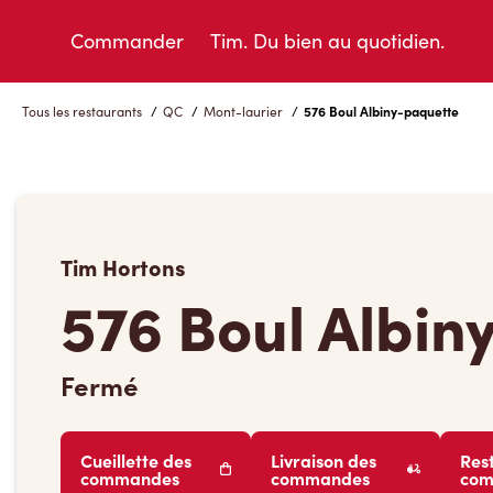
Skip
to
Commander
Tim. Du bien au quotidien.
Content
Tous les restaurants
/
QC
/
Mont-laurier
/
576 Boul Albiny-paquette
Tim Hortons
576 Boul Albin
Fermé
Cueillette des
Livraison des
Res
commandes
commandes
co