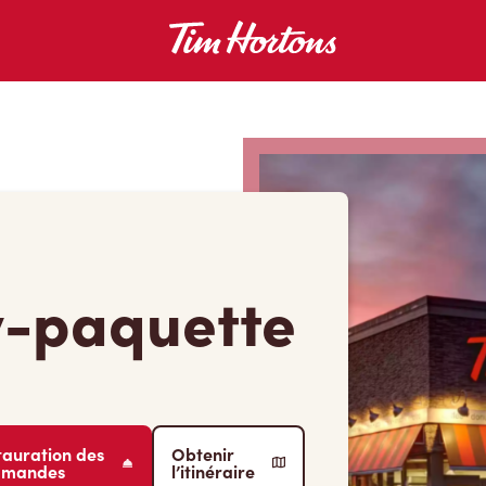
y-paquette
tauration des
Obtenir
mmandes
l’itinéraire