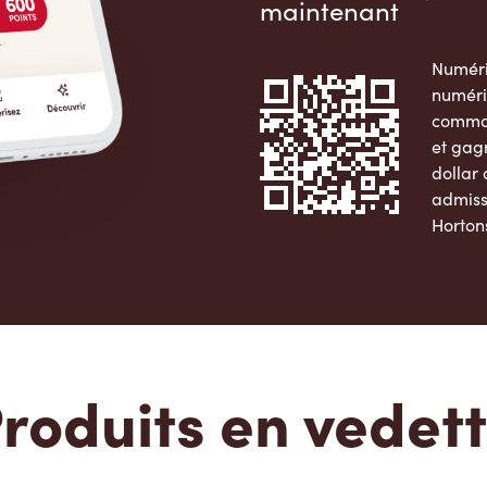
maintenant
Numéri
numéri
comman
et gag
dollar
admiss
Horton
Apple 
roduits en vedet