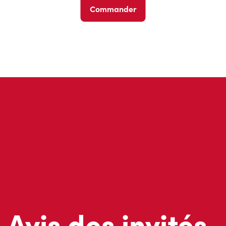
Commander
Avis des invités
Ne nous croyez pas sur parole; lisez ce que d’autres invités 