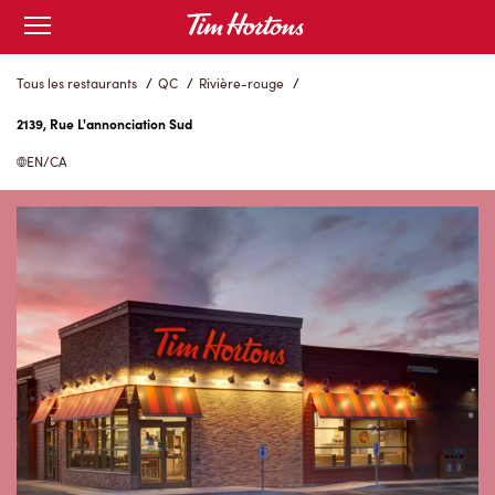
Skip
Open
to
mobile
menu
Content
Tous les restaurants
/
QC
/
Rivière-rouge
/
2139, Rue L'annonciation Sud
EN/CA