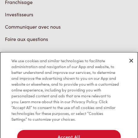
Franchisage
Investisseurs
Communiquer avec nous
Foire aux questions
We use cookies and similar technologies to facilitate
Politique de confidentialité
administration and navigation of our App and website, to
better understand and improve our services, to determine
Conditions de service
and improve the advertising shown to you on our App and
website or elsewhere, and to provide you with a customized
Marques de commerce
online experience, including by providing you with
personalized content and ads that are more relevant to
Accessibilité
you. Learn more about this in our Privacy Policy. Click
“Accept All” to consent to the use of all cookies and similar
Diagnostic
technologies for these purposes, or select “Cookies
Settings” to customize your choices.
Contactez-nous
Accept All