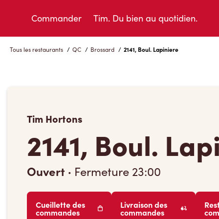
Skip
to
Commander
Tim. Du bien au quotidien.
Content
Tous les restaurants
/
QC
/
Brossard
/
2141, Boul. Lapiniere
Tim Hortons
2141, Boul. Lap
Ouvert
·
Fermeture
23:00
Cueillette des
Livraison des
Res
commandes
commandes
co