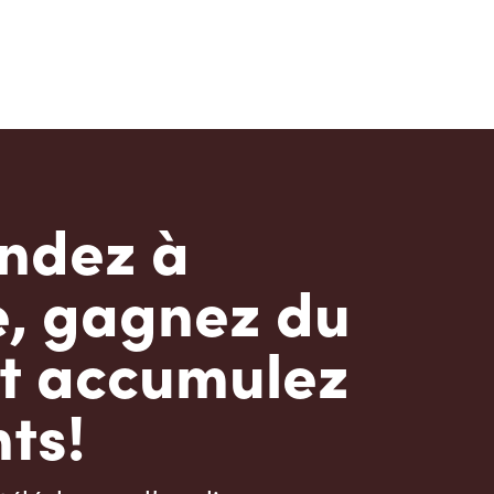
dez à
e, gagnez du
t accumulez
ts!