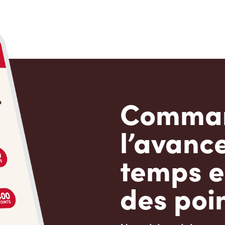
Comman
l’avanc
temps e
des poin