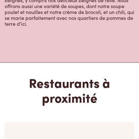
Restaurants à
proximité
255 Dundas St E
Ouvert
-
Fermeture
23:00
255 Dundas St E, Unit B
Waterdown, ON, L0R 2H0