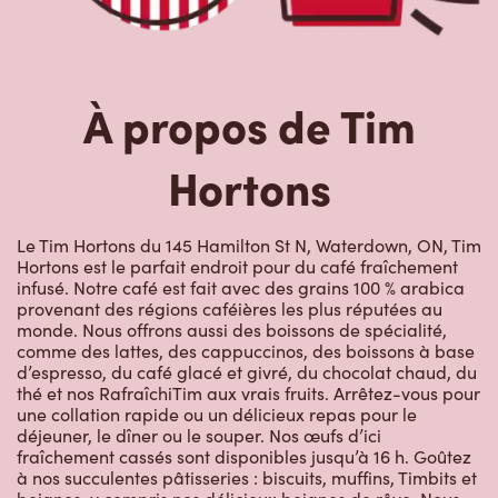
Hortons
Le Tim Hortons du 145 Hamilton St N, Waterdown, ON, Tim
Hortons est le parfait endroit pour du café fraîchement
infusé. Notre café est fait avec des grains 100 % arabica
provenant des régions caféières les plus réputées au
monde. Nous offrons aussi des boissons de spécialité,
comme des lattes, des cappuccinos, des boissons à base
d’espresso, du café glacé et givré, du chocolat chaud, du
thé et nos RafraîchiTim aux vrais fruits. Arrêtez-vous pour
une collation rapide ou un délicieux repas pour le
déjeuner, le dîner ou le souper. Nos œufs d’ici
fraîchement cassés sont disponibles jusqu’à 16 h. Goûtez
à nos succulentes pâtisseries : biscuits, muffins, Timbits et
beignes, y compris nos délicieux beignes de rêve. Nous
offrons aussi une variété de soupes, dont notre soupe
poulet et nouilles et notre crème de brocoli, et un chili, qui
se marie parfaitement avec nos quartiers de pommes de
terre d’ici.