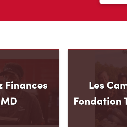
 Finances
Les Cam
mMD
Fondation 
u mode de paiement et
Le programme pluriannu
 Hortons, nous croyons
Fondation Tim Hortons®
oir plus pour votre
milieux défavorisés âgés