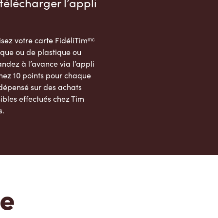
télécharger l’appli
sez votre carte FidéliTimᵐᶜ
que ou de plastique ou
dez à l’avance via l’appli
nez 10 points pour chaque
 dépensé sur des achats
ibles effectués chez Tim
s.
App Store
Google Play Store
te