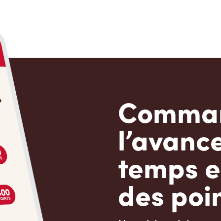
Comman
l’avanc
temps e
des poin