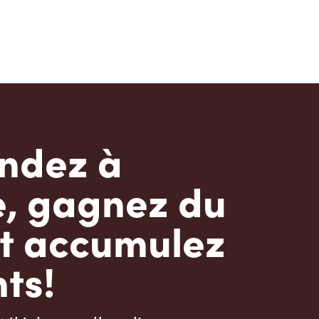
dez à
e, gagnez du
t accumulez
ts!