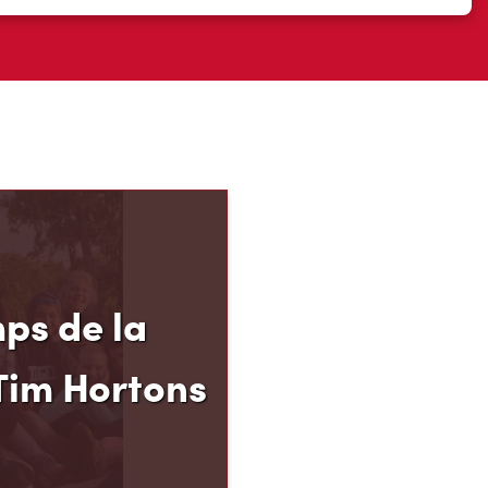
ps de la
Tim Hortons
el des Camps de la
 permet aux jeunes de
 de 12 à 16 ans de