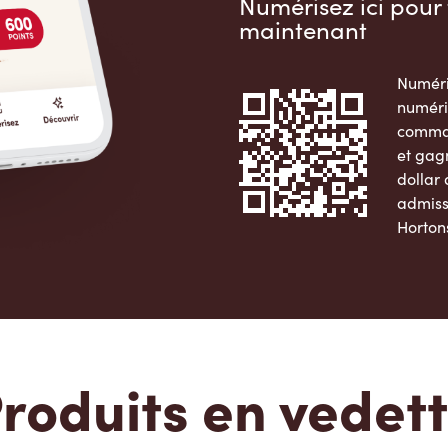
Numérisez ici pour 
maintenant
Numéri
numéri
comman
et gag
dollar
admiss
Horton
Apple 
roduits en vedet