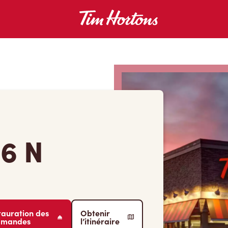
6 N
tauration des
Obtenir
mmandes
l’itinéraire