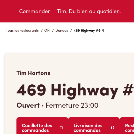
Skip
to
Commander
Tim. Du bien au quotidien.
Content
Tous les restaurants
/
ON
/
Dundas
/
469 Highway #6 N
Tim Hortons
469 Highway #
Ouvert
·
Fermeture
23:00
Cueillette des
Livraison des
Res
commandes
commandes
co