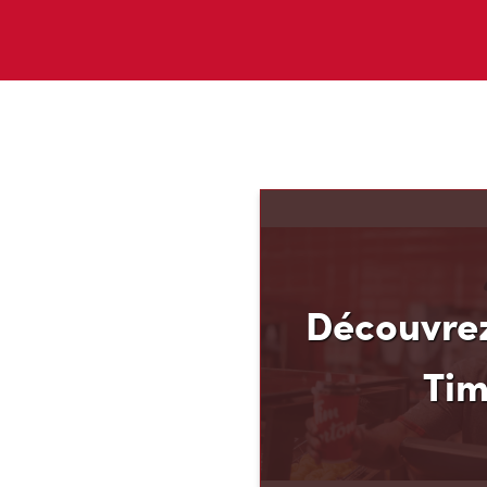
Découvrez
Ti
Découvrez votre nouvea
ses avantages! Chez Tim
que vous méritez d’en av