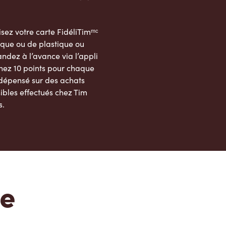
sez votre carte FidéliTimᵐᶜ
que ou de plastique ou
dez à l’avance via l’appli
nez 10 points pour chaque
 dépensé sur des achats
ibles effectués chez Tim
s.
App Store
Google Play Store
te