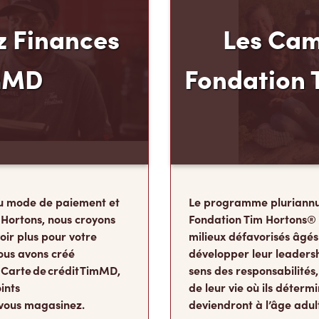
 Finances
Les Cam
mMD
Fondation 
u mode de paiement et
Le programme pluriannu
 Hortons, nous croyons
Fondation Tim Hortons®
oir plus pour votre
milieux défavorisés âgés
ous avons créé
développer leur leadershi
 Carte de crédit TimMD,
sens des responsabilité
ints
de leur vie où ils détermi