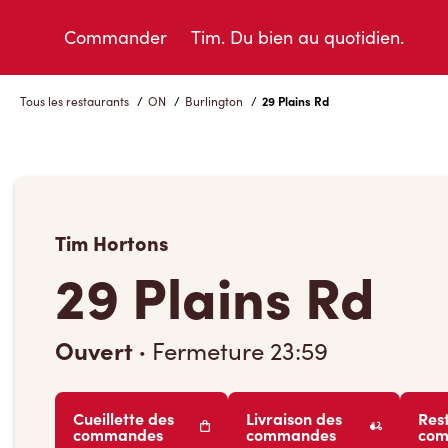
Skip
to
Commander
Tim. Du bien au quotidien.
Content
Tous les restaurants
/
ON
/
Burlington
/
29 Plains Rd
Tim Hortons
29 Plains Rd
Ouvert
·
Fermeture
23:59
Cueillette des
Livraison des
Res
commandes
commandes
co