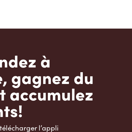
dez à
e, gagnez du
t accumulez
ts!
télécharger l’appli