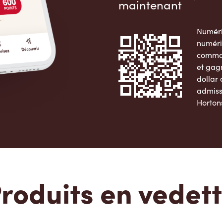
maintenant
Numéri
numéri
comman
et gag
dollar
admiss
Horton
Apple 
roduits en vedet