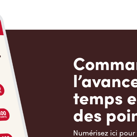
Comman
l’avanc
temps e
des poin
Numérisez ici pour 