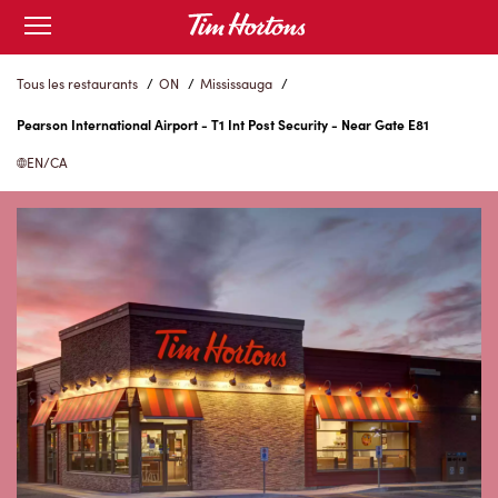
Skip
Open
to
mobile
menu
Content
Tous les restaurants
/
ON
/
Mississauga
/
Pearson International Airport - T1 Int Post Security - Near Gate E81
EN/CA