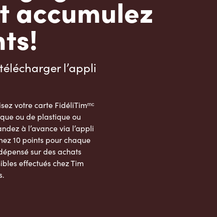
t accumulez
ts!
télécharger l’appli
sez votre carte FidéliTimᵐᶜ
que ou de plastique ou
dez à l’avance via l’appli
nez 10 points pour chaque
 dépensé sur des achats
ibles effectués chez Tim
s.
App Store
Google Play Store