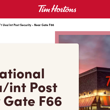
T1 Usa/int Post Security - Near Gate F66
ational
a/int Post
r Gate F66