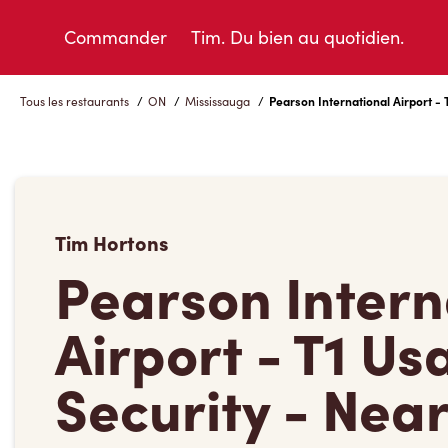
Skip
to
Commander
Tim. Du bien au quotidien.
Content
Tous les restaurants
/
ON
/
Mississauga
/
Pearson International Airport - 
Tim Hortons
Pearson Intern
Airport - T1 Us
Security - Nea