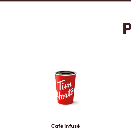
P
Café infusé