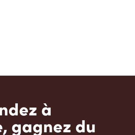
dez à
e, gagnez du