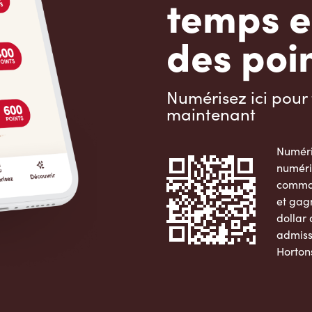
temps e
des poin
Numérisez ici pour 
maintenant
Numéri
numéri
comman
et gag
dollar
admiss
Horton
Apple 