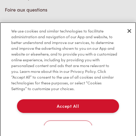
Foire aux questions
We use cookies and similar technologies to facilitate
Politique de confidentialité
administration and navigation of our App and website, to
better understand and improve our services, to determine
Conditions de service
and improve the advertising shown to you on our App and
website or elsewhere, and to provide you with a customized
Marques de commerce
online experience, including by providing you with
personalized content and ads that are more relevant to
Accessibilité
you. Learn more about this in our Privacy Policy. Click
“Accept All” to consent to the use of all cookies and similar
Diagnostic
technologies for these purposes, or select “Cookies
Settings” to customize your choices.
Contactez-nous
Accept All
Cookies Settings