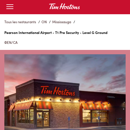
Skip
Open
to
mobile
menu
Content
Tous les restaurants
/
ON
/
Mississauga
/
Pearson International Airport - T1 Pre Security - Level G Ground
EN/CA