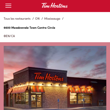
Skip
Open
to
mobile
menu
Content
Tous les restaurants
/
ON
/
Mississauga
/
6600 Meadowvale Town Centre Circle
EN/CA