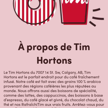
À propos de Tim
Hortons
Le Tim Hortons du 7007 14 St. Sw, Calgary, AB, Tim
Hortons est le parfait endroit pour du café fraîchement
infusé. Notre café est fait avec des grains 100 % arabica
provenant des régions caféières les plus réputées au
monde. Nous offrons aussi des boissons de spécialité,
comme des lattes, des cappuccinos, des boissons à base
d’espresso, du café glacé et givré, du chocolat chaud, du
thé et nos RafraîchiTim aux vrais fruits. Arrêtez-vous pour
une collation rapide ou un délicieux repas pour le
déjeuner, le dîner ou le souper. Nos œufs d’ici
fraîchement cassés sont disponibles jusqu’à 16 h. Goûtez