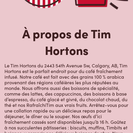
À propos de Tim
Hortons
Le Tim Hortons du 2443 54th Avenue Sw, Calgary, AB, Tim
Hortons est le parfait endroit pour du café fraîchement
infusé. Notre café est fait avec des grains 100 % arabica
provenant des régions caféières les plus réputées au
monde. Nous offrons aussi des boissons de spécialité,
comme des lattes, des cappuccinos, des boissons à base
d’espresso, du café glacé et givré, du chocolat chaud, du
thé et nos RafraîchiTim aux vrais fruits. Arrêtez-vous pour
une collation rapide ou un délicieux repas pour le
déjeuner, le dîner ou le souper. Nos œufs d’ici
fraîchement cassés sont disponibles jusqu’à 16 h. Goûtez
à nos succulentes pâtisseries : biscuits, muffins, Timbits et
beignes, y compris nos délicieux beignes de rêve. Nous
offrons aussi une variété de soupes, dont notre soupe
poulet et nouilles et notre crème de brocoli, et un chili, qui