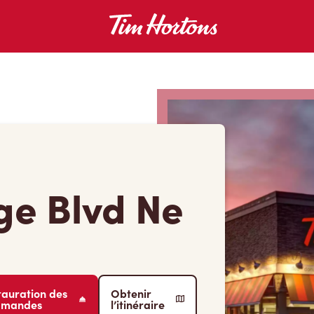
ge Blvd Ne
tauration des
Obtenir
mmandes
l’itinéraire