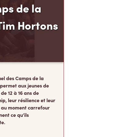
ps de la
Tim Hortons
el des Camps de la
 permet aux jeunes de
 de 12 à 16 ans de
p, leur résilience et leur
s, au moment carrefour
nent ce qu’ils
te.