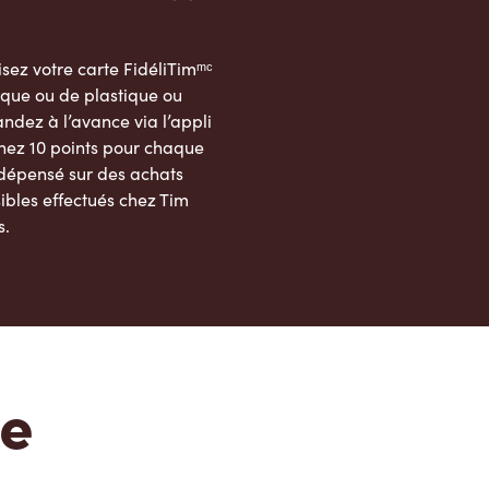
sez votre carte FidéliTimᵐᶜ
que ou de plastique ou
dez à l’avance via l’appli
nez 10 points pour chaque
 dépensé sur des achats
ibles effectués chez Tim
s.
App Store
Google Play Store
te