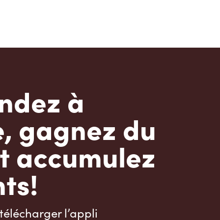
dez à
e, gagnez du
t accumulez
ts!
télécharger l’appli