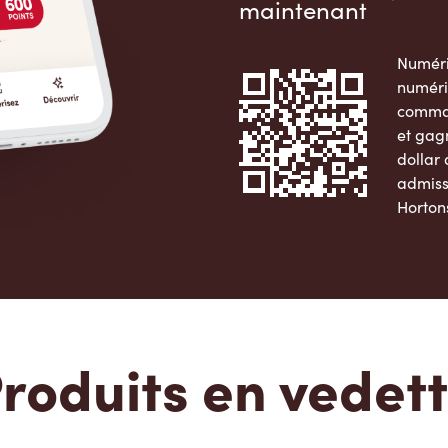
maintenant
Numéri
numéri
comman
et gag
dollar
admiss
Horton
Apple 
roduits en vedet