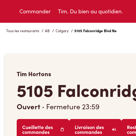
Skip
to
Commander
Tim. Du bien au quotidien.
Content
Tous les restaurants
/
AB
/
Calgary
/
5105 Falconridge Blvd Ne
Tim Hortons
5105 Falconrid
Ouvert
·
Fermeture
23:59
Cueillette des
Livraison des
Res
commandes
commandes
co