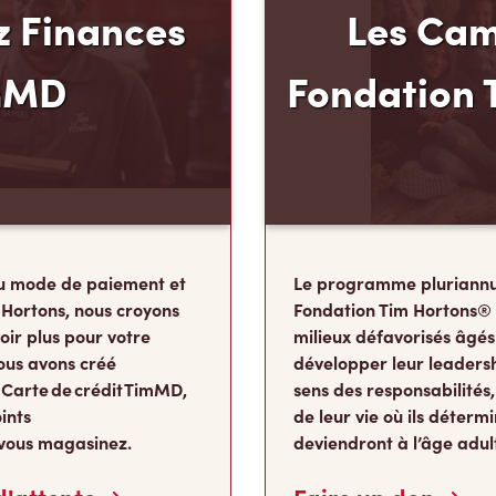
 Finances
Les Cam
mMD
Fondation 
u mode de paiement et
Le programme pluriannu
 Hortons, nous croyons
Fondation Tim Hortons®
oir plus pour votre
milieux défavorisés âgés
ous avons créé
développer leur leadershi
 Carte de crédit TimMD,
sens des responsabilité
ints
de leur vie où ils détermi
vous magasinez.
deviendront à l’âge adul