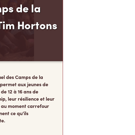
ps de la
Tim Hortons
el des Camps de la
 permet aux jeunes de
 de 12 à 16 ans de
p, leur résilience et leur
s, au moment carrefour
nent ce qu’ils
te.