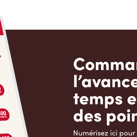
Comman
l’avanc
temps e
des poin
Numérisez ici pour 