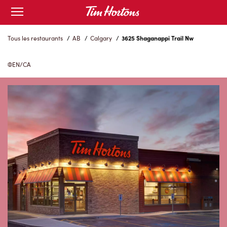
Skip
Open
to
mobile
menu
Content
Tous les restaurants
/
AB
/
Calgary
/
3625 Shaganappi Trail Nw
EN/CA