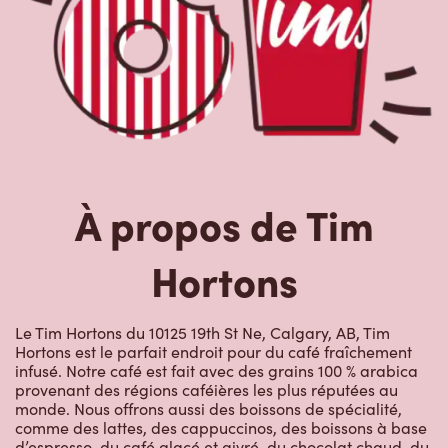
À propos de Tim
Hortons
Le Tim Hortons du 10125 19th St Ne, Calgary, AB, Tim
Hortons est le parfait endroit pour du café fraîchement
infusé. Notre café est fait avec des grains 100 % arabica
provenant des régions caféières les plus réputées au
monde. Nous offrons aussi des boissons de spécialité,
comme des lattes, des cappuccinos, des boissons à base
d’espresso, du café glacé et givré, du chocolat chaud, du
thé et nos RafraîchiTim aux vrais fruits. Arrêtez-vous pour
une collation rapide ou un délicieux repas pour le
déjeuner, le dîner ou le souper. Nos œufs d’ici