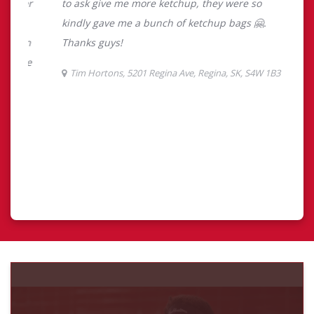
Découvrez Finances
TimMD