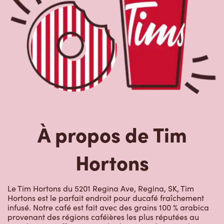
À propos de Tim
Hortons
Le Tim Hortons du 5201 Regina Ave, Regina, SK, Tim
Hortons est le parfait endroit pour ducafé fraîchement
infusé. Notre café est fait avec des grains 100 % arabica
provenant des régions caféières les plus réputées au
monde. Nous offrons aussi des boissons de spécialité,
comme des lattes, des cappuccinos, des boissons à base
d’espresso, du café glacé et givré, du chocolat chaud, du
thé et nos RafraîchiTim aux vrais fruits. Arrêtez-vous pour
une collation rapide ou un délicieux repas pour le
déjeuner, le dîner ou le souper. Nos œufs d’ici