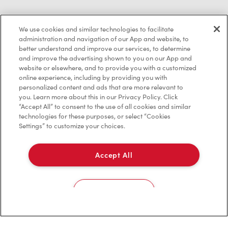
We use cookies and similar technologies to facilitate
Politique de confidentialité
administration and navigation of our App and website, to
better understand and improve our services, to determine
Conditions de service
and improve the advertising shown to you on our App and
website or elsewhere, and to provide you with a customized
Marques de commerce
online experience, including by providing you with
personalized content and ads that are more relevant to
Accessibilité
you. Learn more about this in our Privacy Policy. Click
“Accept All” to consent to the use of all cookies and similar
Diagnostic
technologies for these purposes, or select “Cookies
Settings” to customize your choices.
Contactez-nous
Accept All
Cookies Settings
TM & © Tim Hortons, 2023