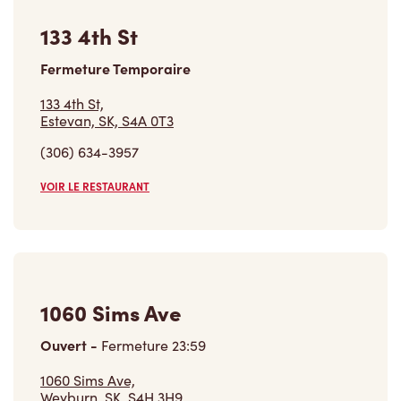
1060 Sims Ave
Ouvert
-
Fermeture
23:59
1060 Sims Ave,
Weyburn, SK, S4H 3H9
(306) 848-1055
VOIR LE RESTAURANT
119 East Access Rd