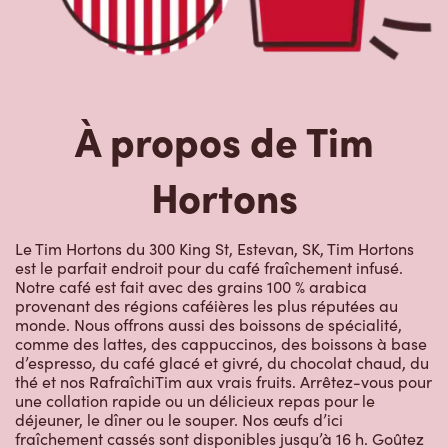
Le Tim Hortons du 300 King St, Estevan, SK, Tim Hortons
est le parfait endroit pour du café fraîchement infusé.
Notre café est fait avec des grains 100 % arabica
provenant des régions caféières les plus réputées au
monde. Nous offrons aussi des boissons de spécialité,
comme des lattes, des cappuccinos, des boissons à base
d’espresso, du café glacé et givré, du chocolat chaud, du
thé et nos RafraîchiTim aux vrais fruits. Arrêtez-vous pour
une collation rapide ou un délicieux repas pour le
déjeuner, le dîner ou le souper. Nos œufs d’ici
fraîchement cassés sont disponibles jusqu’à 16 h. Goûtez
à nos succulentes pâtisseries : biscuits, muffins, Timbits et
beignes, y compris nos délicieux beignes de rêve. Nous
offrons aussi une variété de soupes, dont notre soupe
poulet et nouilles et notre crème de brocoli, et un chili, qui
se marie parfaitement avec nos quartiers de pommes de
terre d’ici.