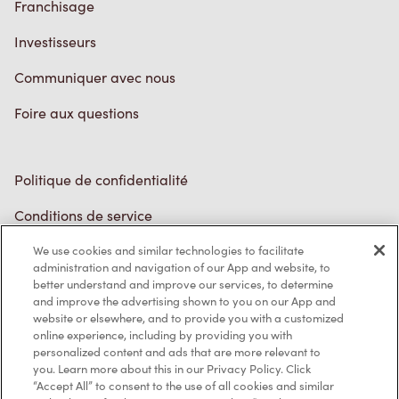
Conditions de service
Marques de commerce
Accessibilité
Diagnostic
Contactez-nous
We use cookies and similar technologies to facilitate
administration and navigation of our App and website, to
better understand and improve our services, to determine
TM & © Tim Hortons, 2023
and improve the advertising shown to you on our App and
website or elsewhere, and to provide you with a customized
online experience, including by providing you with
EN/CA
personalized content and ads that are more relevant to
you. Learn more about this in our Privacy Policy. Click
“Accept All” to consent to the use of all cookies and similar