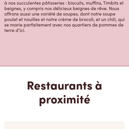
Restaurants à
proximité
133 4th St
Fermeture Temporaire
133 4th St,
Estevan, SK, S4A 0T3
(306) 634-3957
VOIR LE RESTAURANT