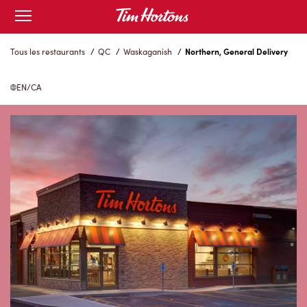
Skip
Open
to
mobile
menu
Content
Tous les restaurants
/
QC
/
Waskaganish
/
Northern, General Delivery
EN/CA