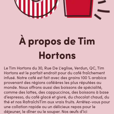
À propos de Tim
Hortons
Le Tim Hortons du 30, Rue De L'eglise, Verdun, QC, Tim
Hortons est le parfait endroit pour du café fraîchement
infusé. Notre café est fait avec des grains 100 % arabica
provenant des régions caféières les plus réputées au
monde. Nous offrons aussi des boissons de spécialité,
comme des lattes, des cappuccinos, des boissons à base
d’espresso, du café glacé et givré, du chocolat chaud, du
thé et nos RafraîchiTim aux vrais fruits. Arrêtez-vous pour
une collation rapide ou un délicieux repas pour le
déjeuner, le dîner ou le souper. Nos œufs d’ici
fraîchement cassés sont disponibles jusqu’à 16 h. Goûtez
à nos succulentes pâtisseries : biscuits, muffins, Timbits et
beignes, y compris nos délicieux beignes de rêve. Nous