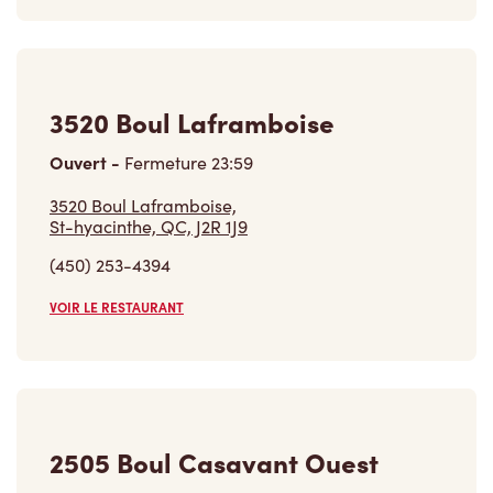
3520 Boul Laframboise,
St-hyacinthe, QC, J2R 1J9
(450) 253-4394
VOIR LE RESTAURANT
2505 Boul Casavant Ouest
Ouvert
-
Fermeture
20:00
2505 Boul Casavant Ouest,
St-hyacinthe, QC, J2S 8B8
(450) 778-0788
VOIR LE RESTAURANT