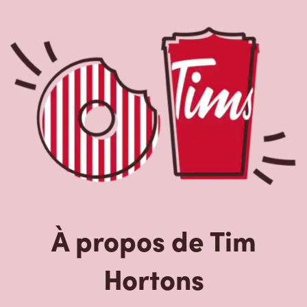
À propos de Tim
Hortons
Le Tim Hortons du 1450 Boul Casavant Est, St-hyacinthe,
QC, Tim Hortons est le parfait endroit pour du café
fraîchement infusé. Notre café est fait avec des grains
100 % arabica provenant des régions caféières les plus
réputées au monde. Nous offrons aussi des boissons de
spécialité, comme des lattes, des cappuccinos, des
boissons à base d’espresso, du café glacé et givré, du
chocolat chaud, du thé et nos RafraîchiTim aux vrais
fruits. Arrêtez-vous pour une collation rapide ou un