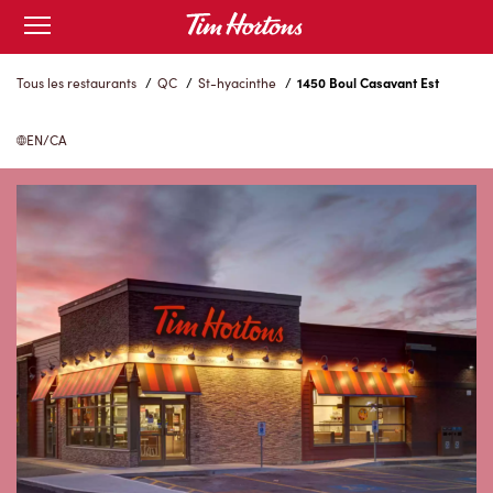
Skip
Open
to
mobile
menu
Content
Tous les restaurants
/
QC
/
St-hyacinthe
/
1450 Boul Casavant Est
EN/CA