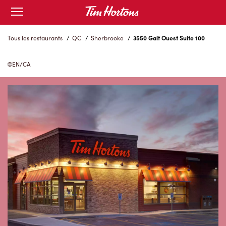
Skip
Open
to
mobile
menu
Content
Tous les restaurants
/
QC
/
Sherbrooke
/
3550 Galt Ouest Suite 100
EN/CA