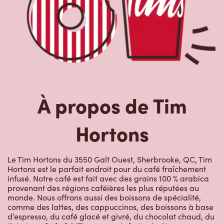
À propos de Tim
Hortons
Le Tim Hortons du 3550 Galt Ouest, Sherbrooke, QC, Tim
Hortons est le parfait endroit pour du café fraîchement
infusé. Notre café est fait avec des grains 100 % arabica
provenant des régions caféières les plus réputées au
monde. Nous offrons aussi des boissons de spécialité,
comme des lattes, des cappuccinos, des boissons à base
d’espresso, du café glacé et givré, du chocolat chaud, du
thé et nos RafraîchiTim aux vrais fruits. Arrêtez-vous pour
une collation rapide ou un délicieux repas pour le
déjeuner, le dîner ou le souper. Nos œufs d’ici