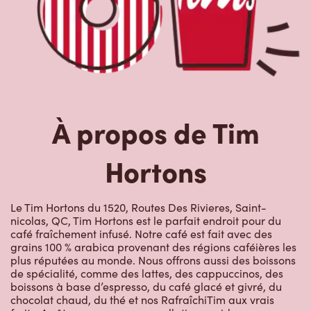
À propos de Tim
Hortons
Le Tim Hortons du 1520, Routes Des Rivieres, Saint-
nicolas, QC, Tim Hortons est le parfait endroit pour du
café fraîchement infusé. Notre café est fait avec des
grains 100 % arabica provenant des régions caféières les
plus réputées au monde. Nous offrons aussi des boissons
de spécialité, comme des lattes, des cappuccinos, des
boissons à base d’espresso, du café glacé et givré, du
chocolat chaud, du thé et nos RafraîchiTim aux vrais
fruits. Arrêtez-vous pour une collation rapide ou un
délicieux repas pour le déjeuner, le dîner ou le souper.
Nos œufs d’ici fraîchement cassés sont disponibles
jusqu’à 16 h. Goûtez à nos succulentes pâtisseries :
biscuits, muffins, Timbits et beignes, y compris nos