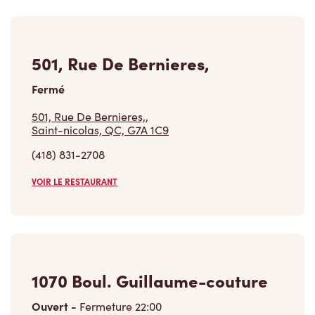
501, Rue De Bernieres,
Fermé
501, Rue De Bernieres,,
Saint-nicolas, QC, G7A 1C9
(418) 831-2708
VOIR LE RESTAURANT
1070 Boul. Guillaume-couture
Ouvert
-
Fermeture
22:00
1070 Boul. Guillaume-couture,
Levis, QC, G6W 0R8
(418) 834-4104