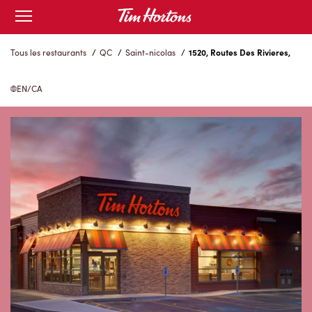
Skip
Open
to
mobile
menu
Content
Tous les restaurants
/
QC
/
Saint-nicolas
/
1520, Routes Des Rivieres,
EN/CA