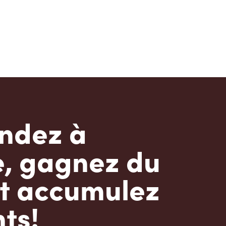
dez à
e, gagnez du
t accumulez
ts!