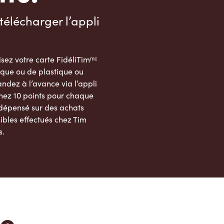
télécharger l’appli
sez votre carte FidéliTimᵐᶜ
que ou de plastique ou
dez à l’avance via l’appli
nez 10 points pour chaque
 dépensé sur des achats
ibles effectués chez Tim
s.
App Store
Google Play Store
te