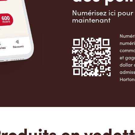
Numérisez ici pour 
maintenant
Numéri
numéri
comman
et gag
dollar
admiss
Horton
Apple 
roduits en vedet