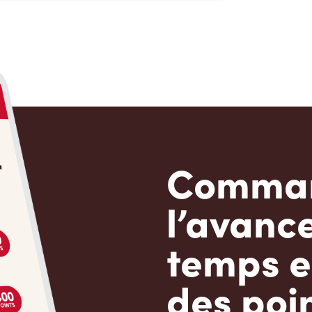
Comman
l’avanc
temps e
des poin