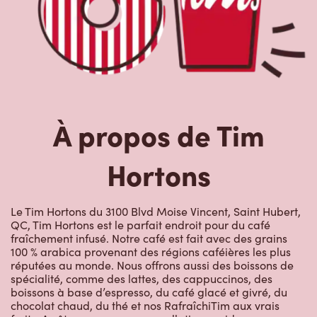
À propos de Tim
Hortons
Le Tim Hortons du 3100 Blvd Moise Vincent, Saint Hubert,
QC, Tim Hortons est le parfait endroit pour du café
fraîchement infusé. Notre café est fait avec des grains
100 % arabica provenant des régions caféières les plus
réputées au monde. Nous offrons aussi des boissons de
spécialité, comme des lattes, des cappuccinos, des
boissons à base d’espresso, du café glacé et givré, du
chocolat chaud, du thé et nos RafraîchiTim aux vrais
fruits. Arrêtez-vous pour une collation rapide ou un
délicieux repas pour le déjeuner, le dîner ou le souper.
Nos œufs d’ici fraîchement cassés sont disponibles
jusqu’à 16 h. Goûtez à nos succulentes pâtisseries :
biscuits, muffins, Timbits et beignes, y compris nos
délicieux beignes de rêve. Nous offrons aussi une variété