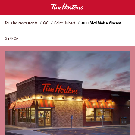
Skip
Open
to
mobile
menu
Content
Tous les restaurants
/
QC
/
Saint Hubert
/
3100 Blvd Moise Vincent
EN/CA