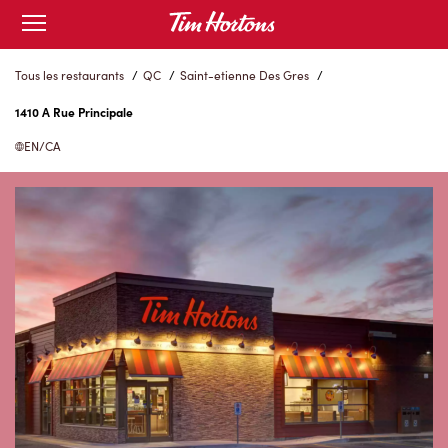
Skip
Open
to
mobile
menu
Content
Tous les restaurants
/
QC
/
Saint-etienne Des Gres
/
1410 A Rue Principale
EN/CA