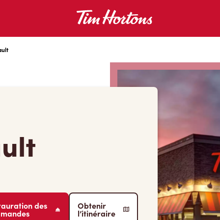
ult
ult
tauration des
Obtenir
mmandes
l’itinéraire