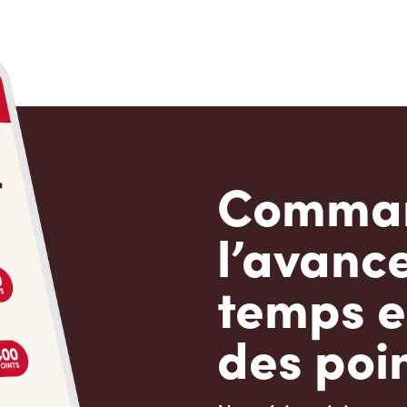
Comman
l’avanc
temps e
des poin