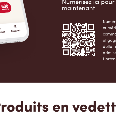
Numérisez ici pour 
maintenant
Numéri
numéri
comman
et gag
dollar
admiss
Horton
Apple 
roduits en vedet