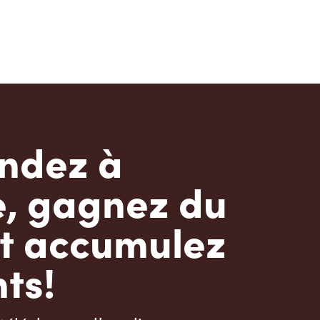
dez à
e, gagnez du
t accumulez
ts!