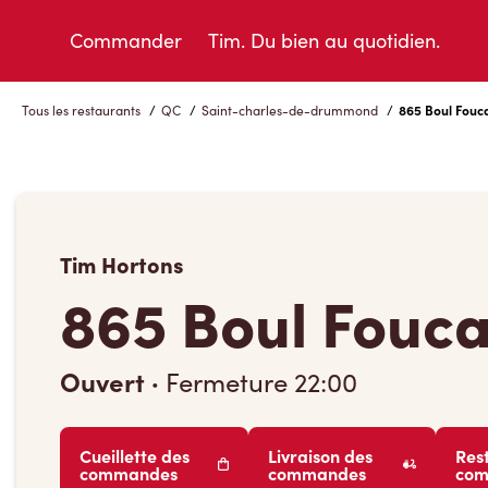
Skip
to
Commander
Tim. Du bien au quotidien.
Content
Tous les restaurants
/
QC
/
Saint-charles-de-drummond
/
865 Boul Fouca
Tim Hortons
865 Boul Fouca
Ouvert
·
Fermeture
22:00
Cueillette des
Livraison des
Res
commandes
commandes
co