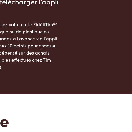
télécharger l’appli
sez votre carte FidéliTimᵐᶜ
que ou de plastique ou
dez à l’avance via l’appli
nez 10 points pour chaque
 dépensé sur des achats
ibles effectués chez Tim
s.
App Store
Google Play Store
te