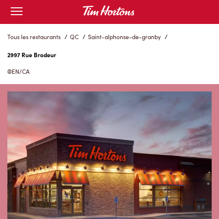
Skip
Open
to
mobile
menu
Content
Tous les restaurants
/
QC
/
Saint-alphonse-de-granby
/
2997 Rue Brodeur
EN/CA