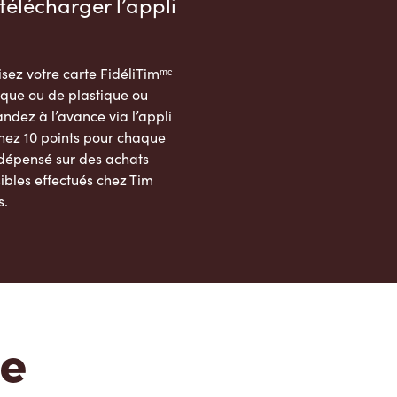
télécharger l’appli
sez votre carte FidéliTimᵐᶜ
que ou de plastique ou
dez à l’avance via l’appli
nez 10 points pour chaque
 dépensé sur des achats
ibles effectués chez Tim
s.
App Store
Google Play Store
te