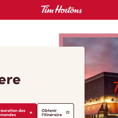
iere
tauration des
Obtenir
mmandes
l’itinéraire