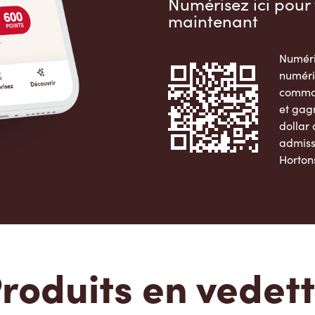
Numérisez ici pour 
maintenant
Numéri
numéri
comman
et gag
dollar
admiss
Horton
Apple 
roduits en vedet