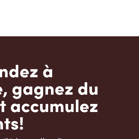
dez à
e, gagnez du
t accumulez
ts!