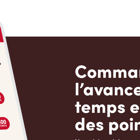
Comman
l’avanc
temps e
des poin