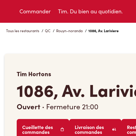
Skip
to
Commander
Tim. Du bien au quotidien.
Content
Tous les restaurants
/
QC
/
Rouyn-noranda
/
1086, Av. Lariviere
Tim Hortons
1086, Av. Lariv
Ouvert
·
Fermeture
21:00
Cueillette des
Livraison des
Res
commandes
commandes
co