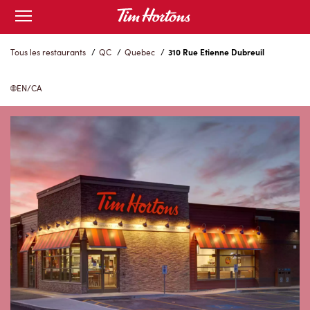
Skip
Open
to
mobile
menu
Content
Tous les restaurants
/
QC
/
Quebec
/
310 Rue Etienne Dubreuil
EN/CA