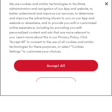
We use cookies and similar technologies to facilitate
Investisseurs
administration and navigation of our App and website, to
better understand and improve our services, to determine
Communiquer avec nous
and improve the advertising shown to you on our App and
website or elsewhere, and to provide you with a customized
online experience, including by providing you with
Foire aux questions
personalized content and ads that are more relevant to
you. Learn more about this in our Privacy Policy. Click
“Accept All” to consent to the use of all cookies and similar
technologies for these purposes, or select “Cookies
Politique de confidentialité
Settings” to customize your choices.
Conditions de service
Accept All
Marques de commerce
Accessibilité
Cookies Settings
Diagnostic
Contactez-nous