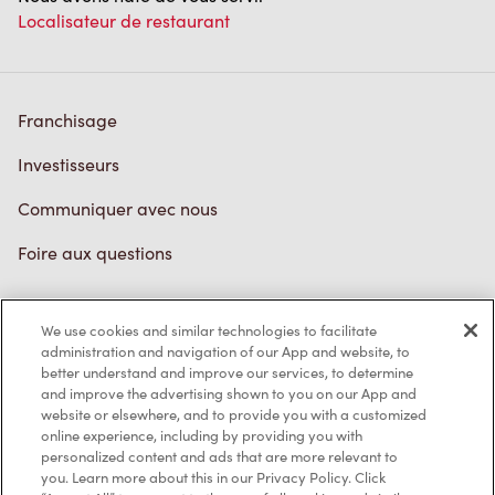
Localisateur de restaurant
Franchisage
Investisseurs
Communiquer avec nous
Foire aux questions
We use cookies and similar technologies to facilitate
Politique de confidentialité
administration and navigation of our App and website, to
better understand and improve our services, to determine
Conditions de service
and improve the advertising shown to you on our App and
website or elsewhere, and to provide you with a customized
Marques de commerce
online experience, including by providing you with
personalized content and ads that are more relevant to
Accessibilité
you. Learn more about this in our Privacy Policy. Click