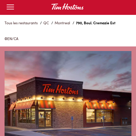
Skip
Open
to
mobile
menu
Content
Tous les restaurants
/
QC
/
Montreal
/
790, Boul. Cremazie Est
EN/CA