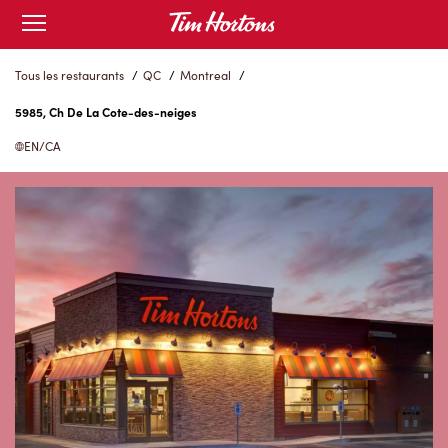
Skip
Open
to
mobile
menu
Content
Tous les restaurants
/
QC
/
Montreal
/
5985, Ch De La Cote-des-neiges
EN/CA