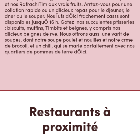
et nos RafrachiTim aux vrais fruits. Arrtez-vous pour une
collation rapide ou un dlicieux repas pour le djeuner, le
dner ou le souper. Nos Ïufs dÕici frachement casss sont
disponibles jusquÕ 16 h. Gotez  nos succulentes ptisseries
: biscuits, muffins, Timbits et beignes, y compris nos
dlicieux beignes de rve. Nous offrons aussi une varit de
soupes, dont notre soupe poulet et nouilles et notre crme
de brocoli, et un chili, qui se marie parfaitement avec nos
quartiers de pommes de terre dÕici.
Restaurants à
proximité