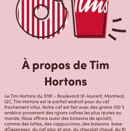
À propos de Tim
Hortons
Le Tim Hortons du 3781 - Boulevard St-laurent, Montreal,
QC, Tim Hortons est le parfait endroit pour du caf
frachement infus. Notre caf est fait avec des grains 100 %
arabica provenant des rgions cafires les plus rputes au
monde. Nous offrons aussi des boissons de spcialit,
comme des lattes, des cappuccinos, des boissons  base
dÕespresso, du caf glac et givr, du chocolat chaud, du th