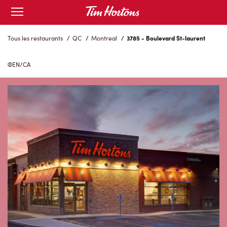
Skip
Open
to
mobile
menu
Content
Tous les restaurants
/
QC
/
Montreal
/
3785 - Boulevard St-laurent
EN/CA