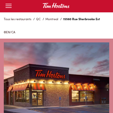
Skip
Open
to
mobile
menu
Content
Tous les restaurants
/
QC
/
Montreal
/
15560 Rue Sherbrooke Est
EN/CA