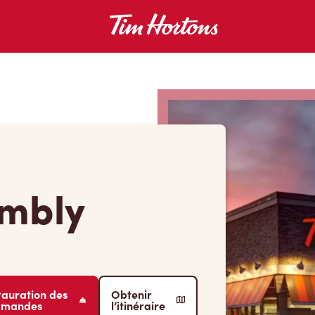
ambly
tauration des
Obtenir
mmandes
l’itinéraire