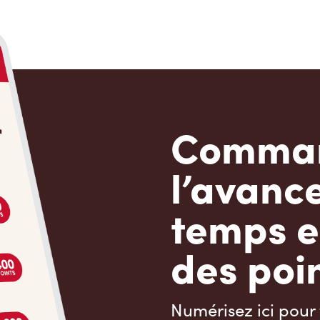
Comman
l’avanc
temps e
des poin
Numérisez ici pour 