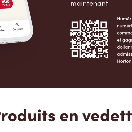
maintenant
Numéri
numéri
comman
et gag
dollar
admiss
Horton
Apple 
roduits en vedet