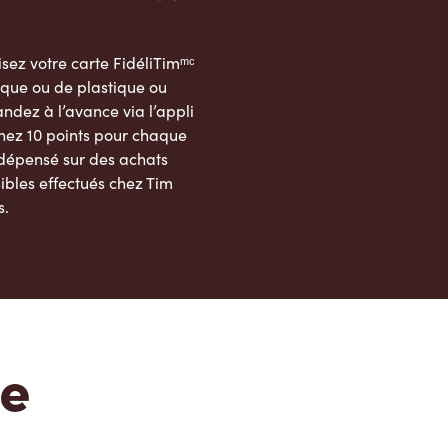
sez votre carte FidéliTimᵐᶜ
que ou de plastique ou
dez à l’avance via l’appli
nez 10 points pour chaque
 dépensé sur des achats
ibles effectués chez Tim
s.
App Store
Google Play Store
te