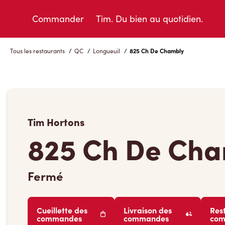
Skip
to
Commander
Tim. Du bien au quotidien.
Content
Tous les restaurants
/
QC
/
Longueuil
/
825 Ch De Chambly
Tim Hortons
825 Ch De Ch
Fermé
Cueillette des
Livraison des
Res
commandes
commandes
co