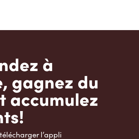
dez à
e, gagnez du
t accumulez
ts!
télécharger l’appli